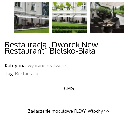
MASURIA
RESTAURACJA
PARASOL
ARTE SPA
FLAMING &
PROSTOR
CO W
P6 4-
WARSZAWIE
CZASZOWY
4
23
PAŹDZIERNIK
SIERPIEŃ
2022
2021
Restauracja „Dworek New
PARASOLE
PARASOLE
Restaurant” Bielsko-Biała
LEONARDO
PALLADIO
BRACCIO
STANDARD
Kategoria:
wybrane realizacje
Tag:
Restauracje
OPIS
Zadaszenie modułowe FLEXY, Włochy >>