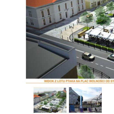
4
PARASOLE
PAŹDZIERNIK
LEONARDO
2022
BRACCIO