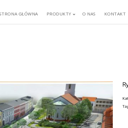
STRONA GŁÓWNA
PRODUKTY
O NAS
KONTAKT
R
Ka
Ta
13
10
RESTAURACJA
P
WRZESIEŃ
MAJ
FLAMING & CO W
4
2024
2023