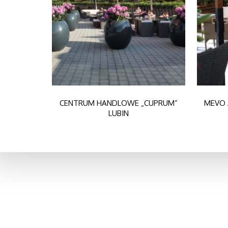
CENTRUM HANDLOWE „CUPRUM”
MEVO 
LUBIN
O NAS
Dołącz do
POL-REX jest importerem parasoli, altan
face
oraz mebli ogrodowych z: Włoch, Belgii