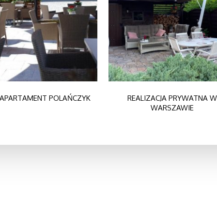
APARTAMENT POLAŃCZYK
REALIZACJA PRYWATNA W
WARSZAWIE
 nas
Kontakt
book
Władysława Łokietka 3
05-402 OTWOCK