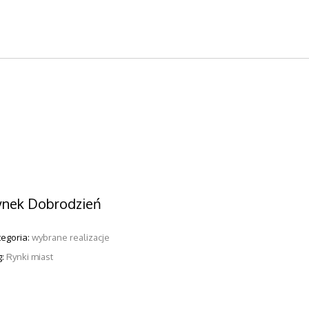
ynek Dobrodzień
tegoria:
wybrane realizacje
g:
Rynki miast
ARASOL PROSTOR P6
-CZASZOWY