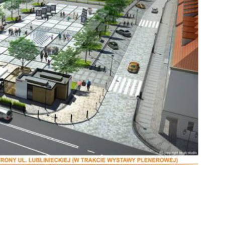
WARSZAWIE
23
PARASOLE
SIERPIEŃ
PALLADIO
2021
STANDARD