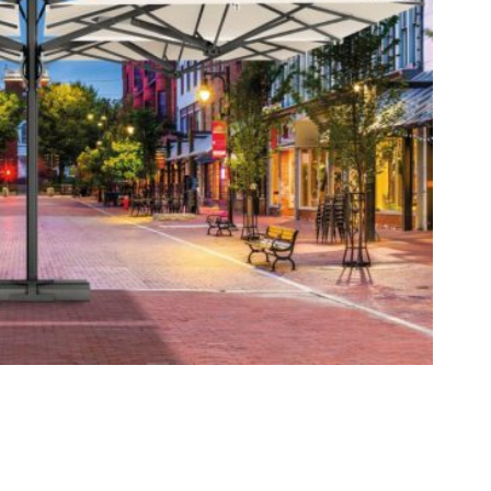
WARSZAWIE
23
PARASOLE
SIERPIEŃ
PALLADIO
2021
STANDARD