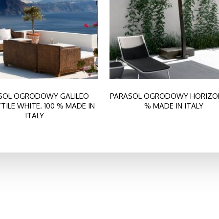
SOL OGRODOWY GALILEO
PARASOL OGRODOWY HORIZON
TILE WHITE. 100 % MADE IN
% MADE IN ITALY
ITALY
 nas
Kontakt
book
Władysława Łokietka 3