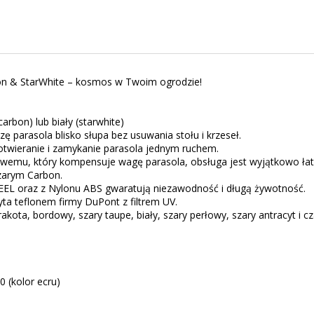
on & StarWhite – kosmos w Twoim ogrodzie!
arbon) lub biały (starwhite)
parasola blisko słupa bez usuwania stołu i krzeseł.
wieranie i zamykanie parasola jednym ruchem.
emu, który kompensuje wagę parasola, obsługa jest wyjątkowo ła
zarym Carbon.
EEL oraz z Nylonu ABS gwaratują niezawodność i długą żywotność.
yta teflonem firmy DuPont z filtrem UV.
kota, bordowy, szary taupe, biały, szary perłowy, szary antracyt i cz
0 (kolor ecru)