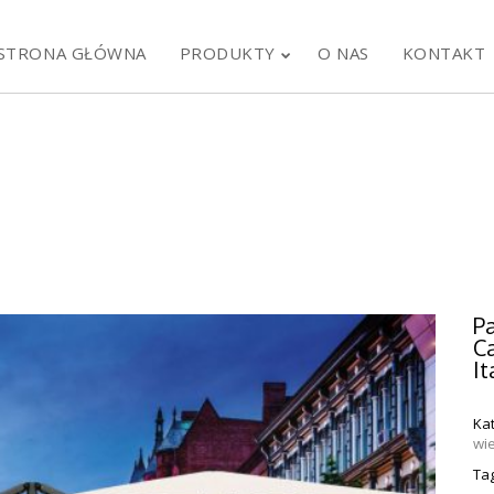
STRONA GŁÓWNA
PRODUKTY
O NAS
KONTAKT
P
C
It
13
10
Ka
wi
RESTAURACJA
P
WRZESIEŃ
MAJ
Tag
FLAMING & CO W
4
2024
2023