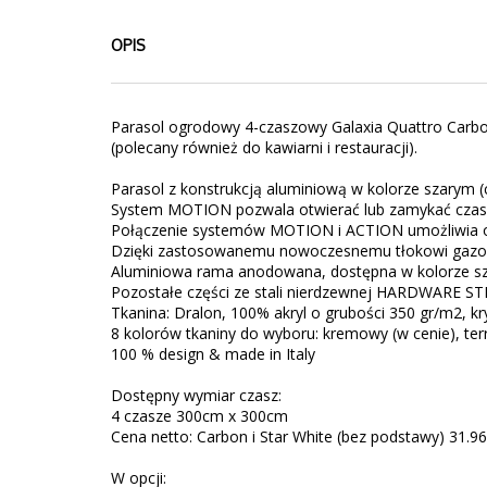
OPIS
Parasol ogrodowy 4-czaszowy Galaxia Quattro Carb
(polecany również do kawiarni i restauracji).
Parasol z konstrukcją aluminiową w kolorze szarym (c
System MOTION pozwala otwierać lub zamykać czaszę 
Połączenie systemów MOTION i ACTION umożliwia ot
Dzięki zastosowanemu nowoczesnemu tłokowi gazow
Aluminiowa rama anodowana, dostępna w kolorze s
Pozostałe części ze stali nierdzewnej HARDWARE ST
Tkanina: Dralon, 100% akryl o grubości 350 gr/m2, kr
8 kolorów tkaniny do wyboru: kremowy (w cenie), terra
100 % design & made in Italy
Dostępny wymiar czasz:
4 czasze 300cm x 300cm
Cena netto: Carbon i Star White (bez podstawy) 31.96
W opcji: