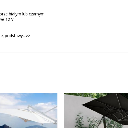
orze białym lub czarnym
owe 12 V
)
nie, podstawy…>>