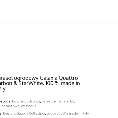
arasol ogrodowy Galaxia Quattro
arbon & StarWhite. 100 % made in
aly
tegorie:
,
,
boczna podstawa
parasole made in EU
,
eloczaszowe
wszystkie
ARASOL PROSTOR P6
i:
,
,
Design
Galaxia Collection
Scolaro 100% made in Italy
-CZASZOWY