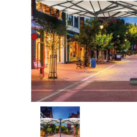
4
PARASOLE
PAŹDZIERNIK
LEONARDO
2022
BRACCIO