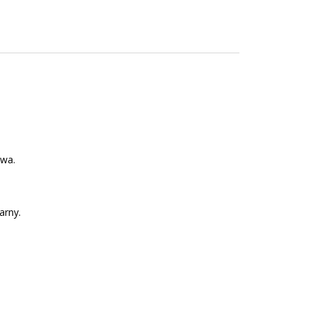
twa.
arny.