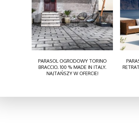
PARASOL OGRODOWY TORINO
PARA
BRACCIO. 100 % MADE IN ITALY.
RETRAT
NAJTAŃSZY W OFERCIE!
O NAS
Dołącz do
POL-REX jest importerem parasoli, altan
face