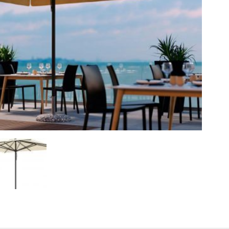
WARSZAWIE
23
PARASOLE
SIERPIEŃ
PALLADIO
2021
STANDARD