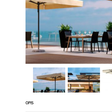
4
PARASOLE
PAŹDZIERNIK
LEONARDO
2022
BRACCIO
OPIS