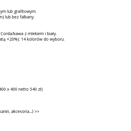
łym lub grafitowym.
) lub bez falbany.
 Corda/kawa z mlekiem i biały.
łatą +20%): 14 kolorów do wyboru.
00 x 400 netto 540 zł)
kanin, akcesoria…) >>