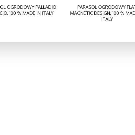
SOL OGRODOWY PALLADIO
PARASOL OGRODOWY FLA
CIO. 100 % MADE IN ITALY
MAGNETIC DESIGN. 100 % MAD
ITALY
 nas
Kontakt
book
Władysława Łokietka 3
05-402 OTWOCK
ube
tel. kom.: (+48) 604-965-797
telefon: (22) 710-11-33
e-mail: parasole@wp.eu