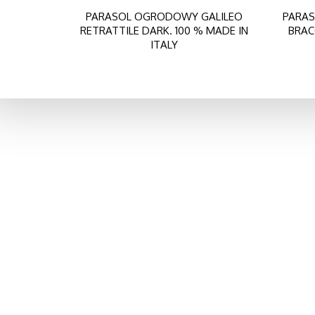
PARASOL OGRODOWY GALILEO
PARA
RETRATTILE DARK. 100 % MADE IN
BRAC
ITALY
O NAS
Dołącz do
POL-REX jest importerem parasoli, altan
face
oraz mebli ogrodowych z: Włoch, Belgii
yout
oraz Hiszpanii. Firma nasza działa na
polskim rynku już od 1986 r.
Sprawdź więcej