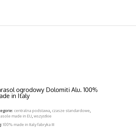
arasol ogrodowy Dolomiti Alu. 100%
de in Italy
tegorie:
,
,
centralna podstawa
czasze standardowe
,
rasole made in EU
wszystkie
g:
100% made in Italy fabryka III
ARASOL PROSTOR P6
-CZASZOWY