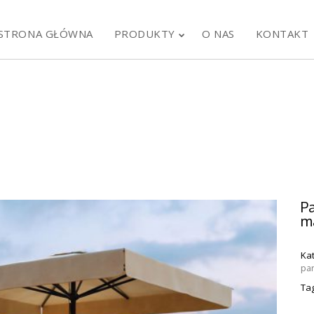
STRONA GŁÓWNA
PRODUKTY
O NAS
KONTAKT
P
ma
Ka
13
10
pa
Ta
RESTAURACJA
P
WRZESIEŃ
MAJ
FLAMING & CO W
4
2024
2023