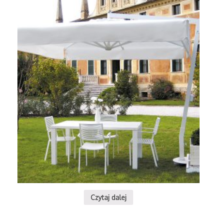
MASURIA
RESTAURACJA
PARASOL
ARTE SPA
FLAMING &
PROSTOR
CO W
P6 4-
WARSZAWIE
CZASZOWY
4
23
PAŹDZIERNIK
SIERPIEŃ
2022
2021
PARASOLE
PARASOLE
LEONARDO
PALLADIO
BRACCIO
STANDARD
Czytaj dalej