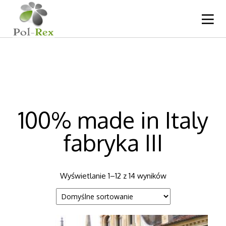
100% made in Italy
fabryka III
Wyświetlanie 1–12 z 14 wyników
10
13
10
LISTOPAD
WRZESIEŃ
MAJ
2024
2024
2023