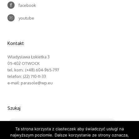
facebook
youtube
Kontakt
Władysława Łokietka 3
05-402 OTWOCK
tel. kom.: (+48) 604-965-797
telefon: (22) 710-11-33
e-mail: parasole@wp.eu
Szukaj
Ta strona korzysta z ciasteczek aby świadczyć usługi na
najwyższym poziomie. Dalsze korzystanie ze strony oznacza,