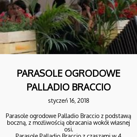
13
RESTAURACJA FLAMING
WRZESIEŃ
& CO W WARSZAWIE
2024
10
PARASOL PROSTOR P6 4-
PARASOLE OGRODOWE
MAJ
CZASZOWY
2023
PALLADIO BRACCIO
4
styczeń 16, 2018
PARASOLE
PAŹDZIERNIK
LEONARDO BRACCIO
Parasole ogrodowe Palladio Braccio z podstawą
2022
boczną, z możliwością obracania wokół własnej
osi.
Parasole Palladio Braccio z czaszami w 4