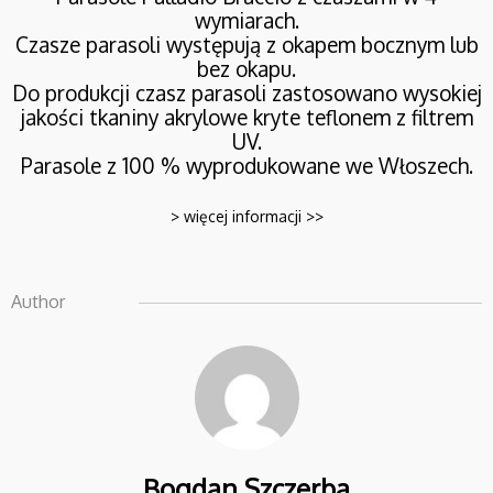
23
wymiarach.
PARASOLE PALLADIO
SIERPIEŃ
Czasze parasoli występują z okapem bocznym lub
STANDARD
2021
bez okapu.
Do produkcji czasz parasoli zastosowano wysokiej
jakości tkaniny akrylowe kryte teflonem z filtrem
UV.
Parasole z 100 % wyprodukowane we Włoszech.
> więcej informacji >>
Author
Bogdan Szczerba