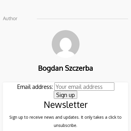
Author
13
RESTAURACJA FLAMING
WRZESIEŃ
& CO W WARSZAWIE
2024
10
Bogdan Szczerba
PARASOL PROSTOR P6 4-
MAJ
CZASZOWY
2023
Email address:
4
Newsletter
PARASOLE
PAŹDZIERNIK
LEONARDO BRACCIO
2022
Sign up to receive news and updates. It only takes a click to
unsubscribe.